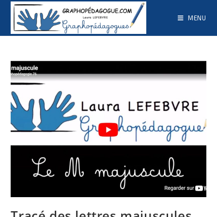
MENU
Tracé des lettres majuscules