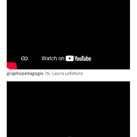
graphopédagogie
76- Laura Lefebvre