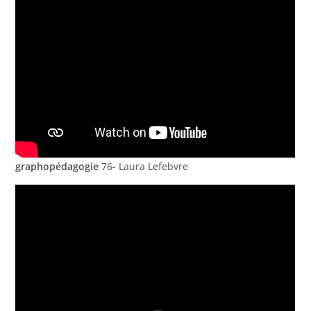
graphopédagogie
76- Laura Lefebvre