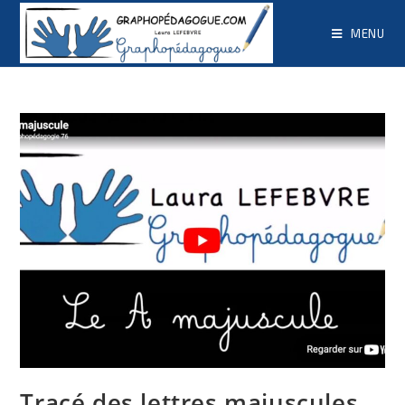
MENU
Tracé des lettres majuscules