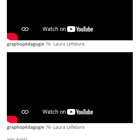
graphopédagogie
76- Laura Lefebvre
graphopédagogie
76- Laura Lefebvre
voir aussi: