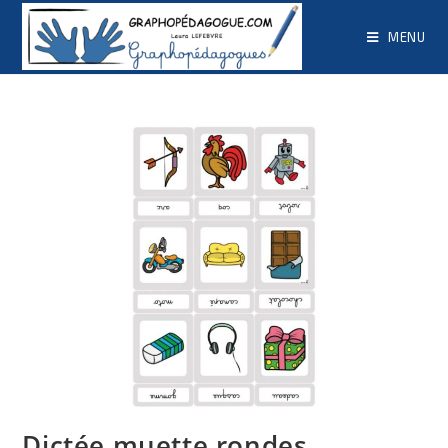
MENU
Dictée muette rondes